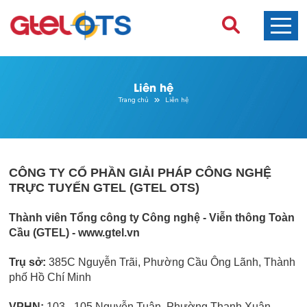
Liên hệ
Trang chủ
Liên hệ
CÔNG TY CỔ PHẦN GIẢI PHÁP CÔNG NGHỆ
TRỰC TUYẾN GTEL (GTEL OTS)
Thành viên Tổng công ty Công nghệ - Viễn thông Toàn
Cầu (GTEL) - www.gtel.vn
Trụ sở:
385C Nguyễn Trãi, Phường Cầu Ông Lãnh, Thành
phố Hồ Chí Minh
VPHN:
103 - 105 Nguyễn Tuân, Phường Thanh Xuân,