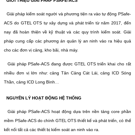
GIỚI THIỆU GIẢI PHÁP PSAFE-ACS
Giải pháp kiểm soát người và phương tiện ra vào tự động PSafe-
ACS do GTEL OTS tự xây dựng và phát triển từ năm 2017, đến
nay đã hoàn thiện về kỹ thuật và các quy trình kiểm soát. Giải
pháp cung cấp các phương án quản lý an ninh vào ra hiệu quả
cho các đơn vị cảng, kho bãi, nhà máy.
Giải pháp PSafe-ACS đang được GTEL OTS triển khai cho rất
nhiều đơn vị lớn như: cảng Tân Cảng Cát Lái, cảng ICD Sóng
Thần, cảng ICD Long Bình…
NGUYÊN LÝ HOẠT ĐỘNG HỆ THỐNG
Giải pháp PSafe-ACS hoạt động dựa trên nền tảng core phần
mềm PSafe-ACS do chính GTEL OTS thiết kế và phát triển, có thể
kết nối tất cả các thiết bị kiểm soát an ninh vào ra.