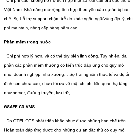
Chi phí cao, không hỗ trợ tích hợp một số loại camera đặc thù ở
Việt Nam. Khả năng mở rộng tích hợp theo yêu cầu dự án bị hạn
chế. Sự hỗ trợ support chậm trễ do khác ngôn ngữ/vùng địa lý, chi
phí maintain, nâng cấp hàng năm cao.
Phần mềm trong nước
Chi phí hợp lý hơn, và có thể tùy biến linh động. Tuy nhiên, đa
phần các phần mềm thường có kiến trúc đáp ứng cho quy mô
nhỏ: doanh nghiệp, nhà xưởng… Sự trải nghiệm thực tế và độ ổn
định còn chưa cao, chưa tối ưu về mặt chi phí liên quan hạ tầng
như server, đường truyền, lưu trữ,...
GSAFE-C3-VMS
Do GTEL OTS phát triển khắc phục được những hạn chế trên.
Hoàn toàn đáp ứng được cho những dự án đặc thù có quy mô