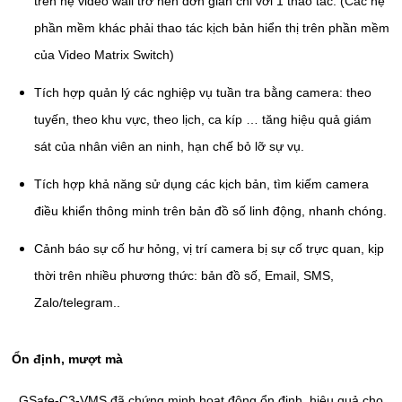
trên hệ video wall trở nên đơn giản chỉ với 1 thao tác. (Các hệ
phần mềm khác phải thao tác kịch bản hiển thị trên phần mềm
của Video Matrix Switch)
Tích hợp quản lý các nghiệp vụ tuần tra bằng camera: theo
tuyến, theo khu vực, theo lịch, ca kíp … tăng hiệu quả giám
sát của nhân viên an ninh, hạn chế bỏ lỡ sự vụ.
Tích hợp khả năng sử dụng các kịch bản, tìm kiếm camera
điều khiển thông minh trên bản đồ số linh động, nhanh chóng.
Cảnh báo sự cố hư hỏng, vị trí camera bị sự cố trực quan, kịp
thời trên nhiều phương thức: bản đồ số, Email, SMS,
Zalo/telegram..
Ổn định, mượt mà
GSafe-C3-VMS đã chứng minh hoạt động ổn định, hiệu quả cho