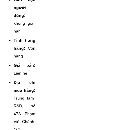
người
dùng:
không giới
hạn
Tình trạng
hàng:
Còn
hàng
Giá bán:
Liên hệ
Địa chỉ
mua hàng:
Trung tâm
R&D, số
47A Phạm
Viết Chánh.
Q.1,